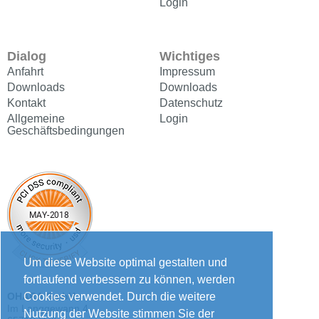
Login
Dialog
Wichtiges
Anfahrt
Impressum
Downloads
Downloads
Kontakt
Datenschutz
Allgemeine
Login
Geschäftsbedingungen
Um diese Website optimal gestalten und
fortlaufend verbessern zu können, werden
Cookies verwendet. Durch die weitere
OHARA GmbH
Im Langgewann 4
Nutzung der Website stimmen Sie der