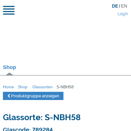
DE
/
EN
Login
Shop
Home
-
Shop
-
Glassorten
-
S-NBH58
Produktgruppe anzeigen
Glassorte: S-NBH58
Glascode: 789284